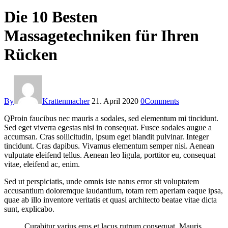
Die 10 Besten
Massagetechniken für Ihren
Rücken
By
Krattenmacher
21. April 2020
0
Comments
Q
Proin faucibus nec mauris a sodales, sed elementum mi tincidunt.
Sed eget viverra egestas nisi in consequat. Fusce sodales augue a
accumsan. Cras sollicitudin, ipsum eget blandit pulvinar. Integer
tincidunt. Cras dapibus. Vivamus elementum semper nisi. Aenean
vulputate eleifend tellus. Aenean leo ligula, porttitor eu, consequat
vitae, eleifend ac, enim.
Sed ut perspiciatis, unde omnis iste natus error sit voluptatem
accusantium doloremque laudantium, totam rem aperiam eaque ipsa,
quae ab illo inventore veritatis et quasi architecto beatae vitae dicta
sunt, explicabo.
Curabitur varius eros et lacus rutrum consequat. Mauris