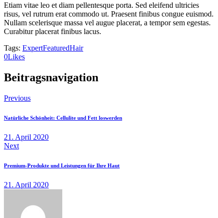
Etiam vitae leo et diam pellentesque porta. Sed eleifend ultricies
risus, vel rutrum erat commodo ut. Praesent finibus congue euismod.
Nullam scelerisque massa vel augue placerat, a tempor sem egestas.
Curabitur placerat finibus lacus.
Tags:
Expert
Featured
Hair
0
Likes
Beitragsnavigation
Previous
Natürliche Schönheit: Cellulite und Fett loswerden
21. April 2020
Next
Premium-Produkte und Leistungen für Ihre Haut
21. April 2020