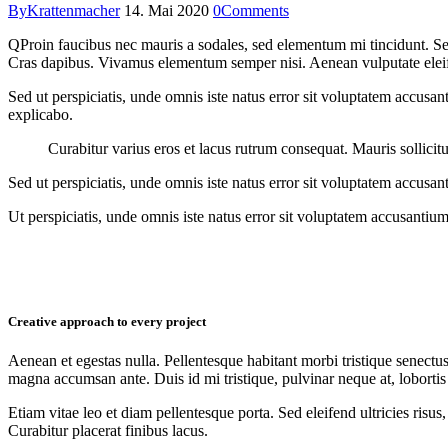
By
Krattenmacher
14. Mai 2020
0
Comments
Q
Proin faucibus nec mauris a sodales, sed elementum mi tincidunt. Sed
Cras dapibus. Vivamus elementum semper nisi. Aenean vulputate eleifend
Sed ut perspiciatis, unde omnis iste natus error sit voluptatem accusan
explicabo.
Curabitur varius eros et lacus rutrum consequat. Mauris sollicit
Sed ut perspiciatis, unde omnis iste natus error sit voluptatem accusan
Ut perspiciatis, unde omnis iste natus error sit voluptatem accusantium
Creative approach to every project
Aenean et egestas nulla. Pellentesque habitant morbi tristique senectus
magna accumsan ante. Duis id mi tristique, pulvinar neque at, lobortis 
Etiam vitae leo et diam pellentesque porta. Sed eleifend ultricies ri
Curabitur placerat finibus lacus.