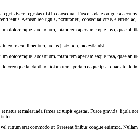
 eget viverra egestas nisi in consequat. Fusce sodales augue a accumsan.
 tellus. Aenean leo ligula, porttitor eu, consequat vitae, eleifend ac,
tium doloremque laudantium, totam rem aperiam eaque ipsa, quae ab illo i
udin enim condimentum, luctus justo non, molestie nisl.
tium doloremque laudantium, totam rem aperiam eaque ipsa, quae ab illo i
 doloremque laudantium, totam rem aperiam eaque ipsa, quae ab illo inven
 et netus et malesuada fames ac turpis egestas. Fusce gravida, ligula non 
tortor.
sus, vel rutrum erat commodo ut. Praesent finibus congue euismod. Nullam